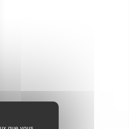
Accès plage (mer, lac,
rivière)
Bien-être
ceux que vous