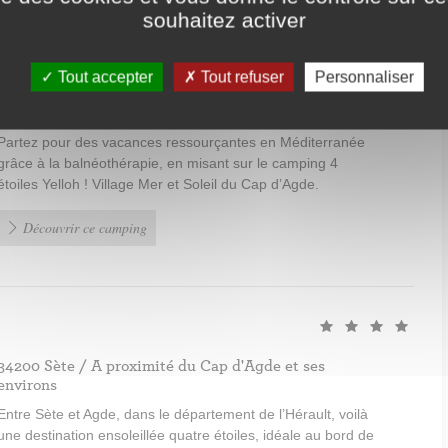
souhaitez activer
Tout accepter
Tout refuser
Personnaliser
34300 Agde / A proximité du Cap d'Agde et ses
environs
Partez pour des vacances ressourçantes en Méditerranée
grâce à la balnéothérapie, en misant sur le camping 4
étoiles Yelloh ! Village Mer et Soleil du Cap d’Agde.
Découvrir ce camping
34200 Sète / A proximité du Cap d'Agde et ses
environs
Entre Sète et Agde, dans le département de l’Hérault, voilà
une destination ensoleillée quatre étoiles, idéale au bord de