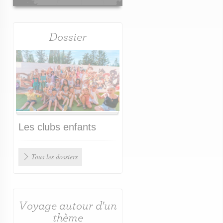
Dossier
Les Méditerranées - Camping Be
4340 Marseillan / Languedoc-Roussillon
 proximité du Cap d'Agde et ses environs
Les clubs enfants
Tous les dossiers
Voyage autour d'un
thème