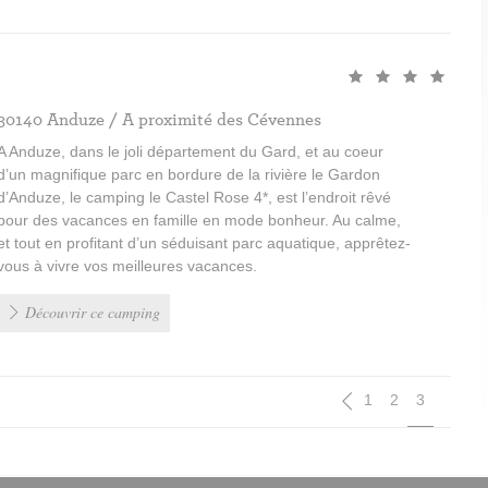
30140 Anduze / A proximité des Cévennes
A Anduze, dans le joli département du Gard, et au coeur
d’un magnifique parc en bordure de la rivière le Gardon
d’Anduze, le camping le Castel Rose 4*, est l’endroit rêvé
pour des vacances en famille en mode bonheur. Au calme,
et tout en profitant d’un séduisant parc aquatique, apprêtez-
vous à vivre vos meilleures vacances.
Découvrir ce camping
Pagination
Page
Page
Current p
1
2
3