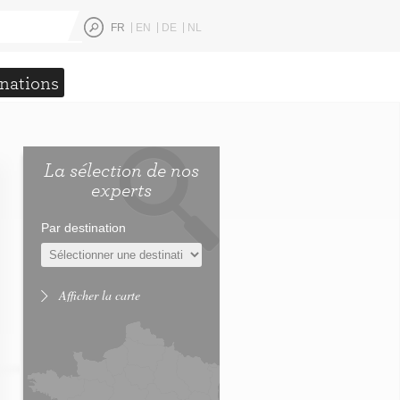
FR
EN
DE
NL
nations
La sélection de nos
experts
Par destination
Afficher la carte