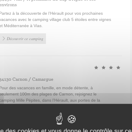
environs
Partez à la découverte de l’Hérault pour vos prochaines
vacances avec le camping village club 5 étoiles entre vignes
et Méditerranée à Vias.
Découvrir ce camping
34130 Carnon / Camargue
Pour des vacances en famille, en mode détente, à
seulement 100m des plages de Carnon, rejoignez le
camping Mille Pépites, dans l’Hérault, aux portes de la
Petite Camargue.
Découvrir ce camping
ise des cookies et vous donne le contrôle sur 