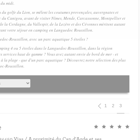
 du midi.
du golfe du Lion, se mêlent les coutumes provençales, auvergnates et
c du Canigou, avant de visiter Nîmes, Mende, Carcassonne, Montpellier et
de la Cerdagne, du Vallespir, de la Lozère et des Cévennes méritent autant
urant votre séjour en camping en Languedoc Roussillon.
edoc-Roussillon, avec un parc aquatique 5 étoiles ?
mping 4 ou 5 étoiles dans le Languedoc-Roussillon
, dans la région
es services haut de gamme ? Vous avez autant envie de bord de mer - et
 à la plage - que d'un parc aquatique ? Découvrez notre
sélection des plus
oc-Roussillon
.
Pagination
Page
Page
Current p
1
2
3
e
34450 Vias / A proximité du Cap d'Agde et ses