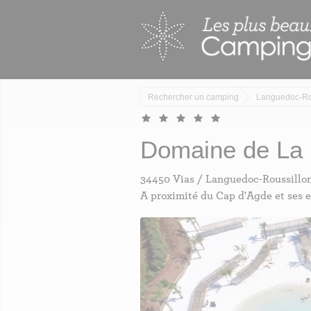
Skip
Panneau de gestion des cookies
to
main
content
Rechercher un camping
Languedoc-Ro
Domaine de La
34450 Vias / Languedoc-Roussillo
A proximité du Cap d'Agde et ses 