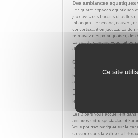
Des ambiances aquatiques 
Les quatre espaces aquatiques of
jeux avec ses bassins chauffés en
toboggan. Le second, couvert, di
convertissant en jacuzzi. Le derni
retrouvez des pataugeoires, des b
Le spa du camping vous fait bénéf
d’une tisanerie, de cabines de s
Gardez la forme en Hérault
Profitez des installations du cam
Ce site util
les réveils musculaires. Baladez
avant une initiation à l’équitation
Les activités des enfants se conce
Entre éveil des plus jeunes aux to
leurs
vacances dans le Langue
Les 4 restaurants du camping vous 
Les 3 bars vous accueillent dans
animées entre spectacles et kara
Vous pourrez naviguer sur le cana
croisière dans la vallée de l’Hérau