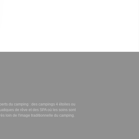
perts du camping : des campings 4 étoiles ou
uatiques de rêve
et des
SPA
où les soins sont
rès loin de l'image traditionnelle du camping.