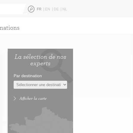
FR
EN
DE
NL
nations
La sélection de nos
experts
Par destination
Afficher la carte