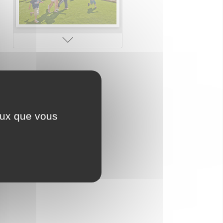
Campings de charme
ceux que vous
Accès plage (mer, lac,
rivière)
Bien-être