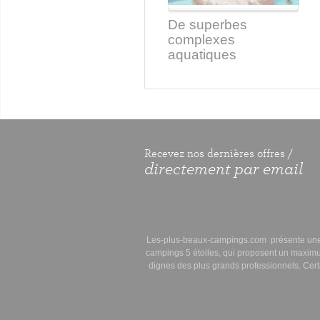
De superbes
complexes
aquatiques
Recevez nos dernières offres /
directement par email
Les-plus-beaux-campings.com
présente une 
campings 5 étoiles
, qui proposent un
maximu
dignes des plus grands professionnels. Cer