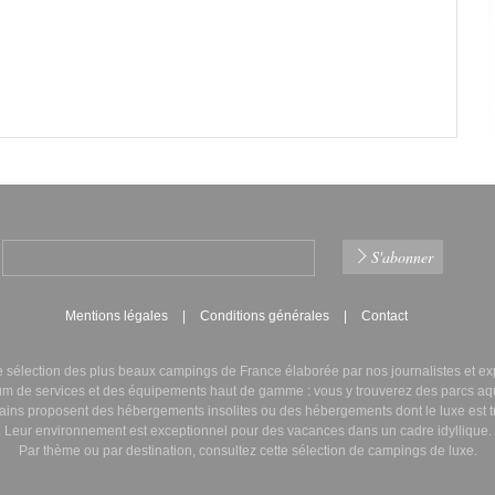
Mentions légales
Conditions générales
Contact
sélection des plus beaux campings de France élaborée par nos journalistes et ex
m de services
et des équipements haut de gamme : vous y trouverez des
parcs aq
tains proposent des
hébergements insolites
ou des
hébergements dont le luxe
est t
Leur
environnement est exceptionnel
pour des vacances dans un cadre idyllique.
Par thème ou par destination, consultez cette sélection de campings de luxe.