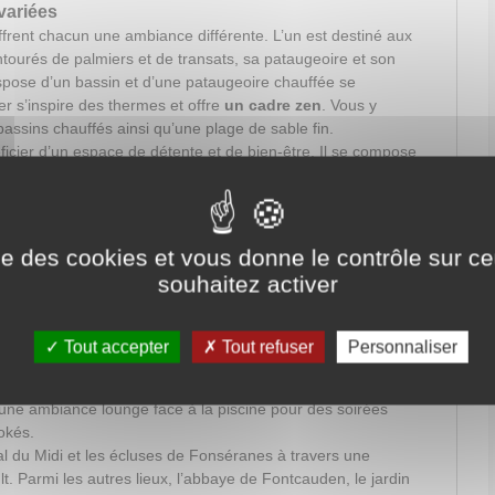
variées
frent chacun une ambiance différente. L’un est destiné aux
tourés de palmiers et de transats, sa pataugeoire et son
spose d’un bassin et d’une pataugeoire chauffée se
er s’inspire des thermes et offre
un cadre zen
. Vous y
assins chauffés ainsi qu’une plage de sable fin.
icier d’un espace de détente et de bien-être. Il se compose
oins, d’une baignoire balnéo, de saunas et de hammams.
ping pour garder la forme ou la retrouver entre l’aquagym et
ise des cookies et vous donne le contrôle sur 
-vous autour d’un des plus beaux campings de France à vélo
souhaitez activer
, au golf ou à la plongée sous-marine.
ntrent autour des trois aires de jeux et des différents clubs.
urnois sportifs des ados, les enfants profitent pleinement de
Tout accepter
Tout refuser
Personnaliser
doc
.
invitent à déguster grillades et buffets sur leurs terrasses.
 une ambiance lounge face à la piscine pour des soirées
okés.
l du Midi et les écluses de Fonséranes à travers une
lt. Parmi les autres lieux, l’abbaye de Fontcauden, le jardin