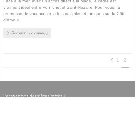
Face à la mer, avec un accès direct à la plage, le cadre est
vraiment idéal entre Pornichet et Saint-Nazaire. Pour vous, la
promesse de vacances à la fois paisibles et toniques sur la Côte
d’Amour.
Découvrir ce camping
Paginat
1
2
Recevez nos dernières offres /
directement par email
Mentions légales
Conditions générales
Contact