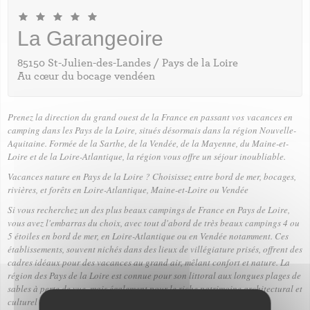
La Garangeoire
85150 St-Julien-des-Landes / Pays de la Loire
Au cœur du bocage vendéen
Prenez la direction du grand ouest de la France en passant vos
vacances en
camping dans les Pays de la Loire, situés désormais dans la région Nouvelle-
Aquitaine
. Formée de la Sarthe, de la Vendée, de la Mayenne, du Maine-et-
Loire et de la Loire-Atlantique, la région vous offre un séjour inoubliable.
Vacances nature en Pays de la Loire ? Choisissez entre bord de mer, bocages,
rivières, et forêts en Loire-Atlantique, Maine-et-Loire ou Vendée
Si vous recherchez un des plus beaux campings de France en Pays de Loire,
vous avez l'embarras du choix, avec tout d'abord de très beaux campings 4 ou
5 étoiles en bord de mer, en Loire-Atlantique ou en Vendée notamment. Ces
établissements, souvent nichés dans des
lieux de villégiature
prisés, offrent des
cadres idéaux pour des vacances au grand air, mêlant confort et nature. La
région des Pays de la Loire est connue pour son littoral aux longues plages de
sables à perte de vue, mais également pour le riche patrimoine architectural et
culturel de la vallée de la Loire.