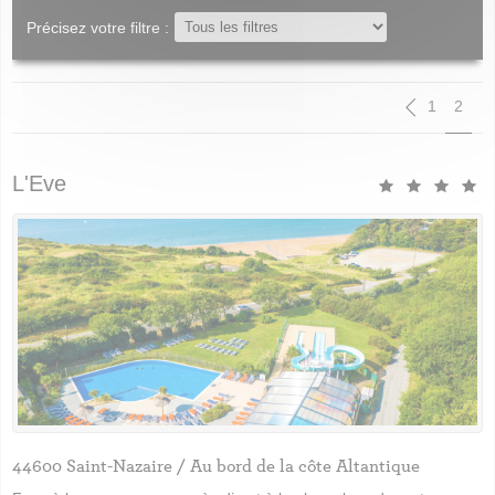
Précisez votre filtre :
Paginat
1
2
L'Eve
44600 Saint-Nazaire / Au bord de la côte Altantique