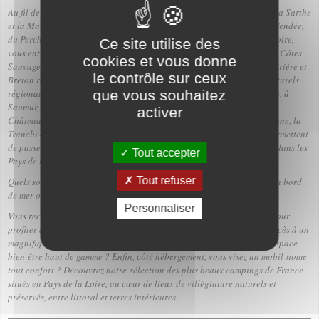
Au fil de la Loire et de l'océan Atlantique, via Nantes, vous rejoignez la Sarthe
et la Mayenne, se réunissant dans la douce Angers. Entre collines de Vendée,
du Perche et du massif armoricain, vos vacances dans les Pays de la Loire,
Ce site utilise des
vous entraînent vers les îles d'Yeu et de Noirmoutier, ainsi que vers les Côtes
cookies et vous donne
Sauvage, de Jade et de Lumière. Les Marais Breton, Poitevin et de la Brière et
le contrôle sur ceux
Breton réservent de belles surprises, notamment à travers les
parcs naturels
régionaux
,. Cultivez un certain art de vivre lors de vos visites au Mans, à
que vous souhaitez
Saumur, Cholet, Laval, Saint-Nazaire, La Roche-sur-Yon, ou encore à
activer
Châteaubriant. Enfin, les stations balnéaires comme les Sables d’Olonne, la
Tranche-sur-Mer ou Saint-Jean-de-Monts, ainsi que le Puy du Fou, permettent
de passer du bon temps en famille, pendant vos vacances en camping dans les
Tout accepter
Pays de la Loire.
Tout refuser
Quels sont les meilleurs campings 4 ou 5 étoiles en Pays de la Loire, en bord
de mer ou avec un parc aquatique ?
Personnaliser
Vous recherchez un camping de luxe avec un accès direct à la plage pour
profiter du bord de mer, les pieds dans l'eau ? Vous souhaitez avoir accès à un
magnifique parcs aquatiques, ses toboggans aquatiques et même un espace
bien-être haut de gamme ? Enfin, côté hébergement, vous visez un mobil-home
tout confort ? Découvrez notre
sélection des plus beaux campings de France
situés en Pays de la Loire
, au cœur de lieux de villégiature naturels et
préservés, entre littoral et terres intérieures..