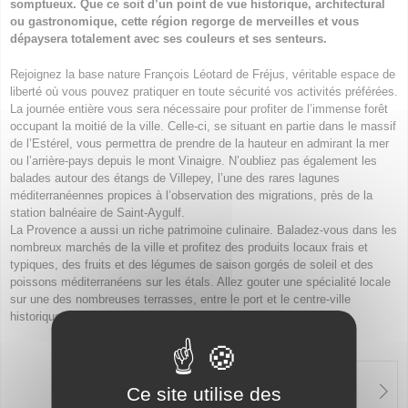
somptueux. Que ce soit d’un point de vue historique, architectural
ou gastronomique, cette région regorge de merveilles et vous
dépaysera totalement avec ses couleurs et ses senteurs.
Rejoignez la base nature François Léotard de Fréjus, véritable espace de
liberté où vous pouvez pratiquer en toute sécurité vos activités préférées.
La journée entière vous sera nécessaire pour profiter de l’immense forêt
occupant la moitié de la ville. Celle-ci, se situant en partie dans le massif
de l’Estérel, vous permettra de prendre de la hauteur en admirant la mer
ou l’arrière-pays depuis le mont Vinaigre. N’oubliez pas également les
balades autour des étangs de Villepey, l’une des rares lagunes
méditerranéennes propices à l’observation des migrations, près de la
station balnéaire de Saint-Aygulf.
La Provence a aussi un riche patrimoine culinaire. Baladez-vous dans les
nombreux marchés de la ville et profitez des produits locaux frais et
typiques, des fruits et des légumes de saison gorgés de soleil et des
poissons méditerranéens sur les étals. Allez gouter une spécialité locale
sur une des nombreuses terrasses, entre le port et le centre-ville
historique.
Fréjus et ses
kilomètres de
Ce site utilise des
plages