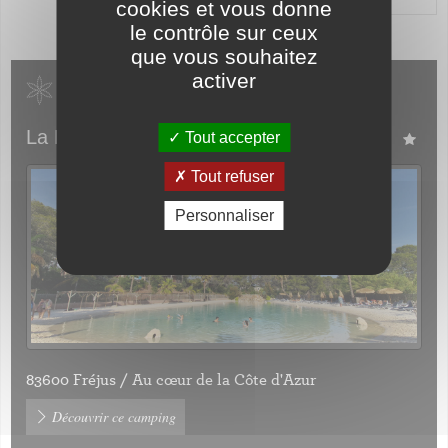
cookies et vous donne
le contrôle sur ceux
que vous souhaitez
activer
Campings liés à l'article
La Pierre Verte
Tout accepter
Tout refuser
Personnaliser
83600 Fréjus / Au cœur de la Côte d'Azur
Découvrir ce camping