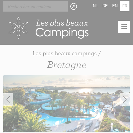
Skip
Panneau de gestion des cookies
NL
DE
EN
FR
to
main
content
Les plus beaux campings /
Bretagne