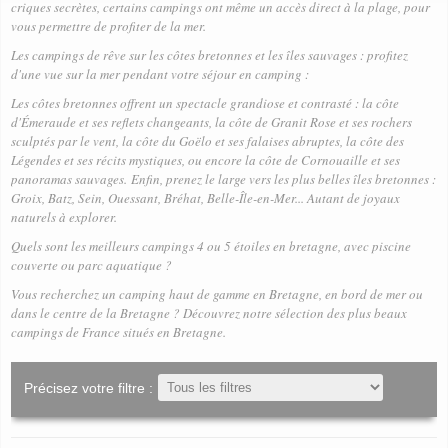
criques secrètes, certains campings ont même un accès direct à la plage, pour
vous permettre de profiter de la mer.
Les campings de rêve sur les côtes bretonnes et les îles sauvages : profitez
d'une vue sur la mer pendant votre séjour en camping :
Les côtes bretonnes offrent un spectacle grandiose et contrasté : la côte
d'Émeraude et ses reflets changeants, la côte de Granit Rose et ses rochers
sculptés par le vent, la côte du Goëlo et ses falaises abruptes, la côte des
Légendes et ses récits mystiques, ou encore la côte de Cornouaille et ses
panoramas sauvages. Enfin, prenez le large vers les plus belles îles bretonnes :
Groix, Batz, Sein, Ouessant, Bréhat, Belle-Île-en-Mer... Autant de joyaux
naturels à explorer.
Quels sont les meilleurs campings 4 ou 5 étoiles en bretagne, avec piscine
couverte ou parc aquatique ?
Vous recherchez un camping haut de gamme en Bretagne, en bord de mer ou
dans le centre de la Bretagne ? Découvrez notre
sélection des plus beaux
campings de France situés en Bretagn
e.
Précisez votre filtre :