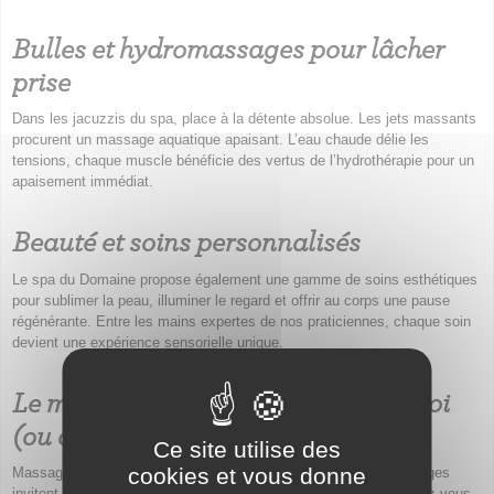
Bulles et hydromassages pour lâcher
prise
Dans les jacuzzis du spa, place à la détente absolue. Les jets massants
procurent un massage aquatique apaisant. L’eau chaude délie les
tensions, chaque muscle bénéficie des vertus de l’hydrothérapie pour un
apaisement immédiat.
Beauté et soins personnalisés
Le spa du Domaine propose également une gamme de soins esthétiques
pour sublimer la peau, illuminer le regard et offrir au corps une pause
régénérante. Entre les mains expertes de nos praticiennes, chaque soin
devient une expérience sensorielle unique.
Le massage : un moment rien qu’à soi
(ou à deux)
Ce site utilise des
cookies et vous donne
Massage ayurvédique, balinais, tonique ou relaxant : nos modelages
invitent à la reconnexion et à l’équilibre. Seul(e) ou en duo, laissez-vous