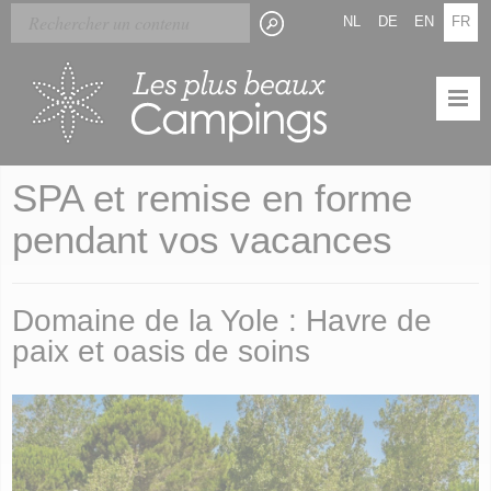
Skip
Panneau de gestion des cookies
NL
DE
EN
FR
to
main
content
SPA et remise en forme
pendant vos vacances
Domaine de la Yole : Havre de
paix et oasis de soins