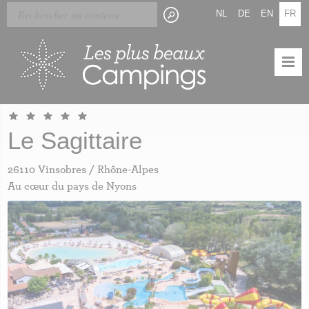
Skip
Panneau de gestion des cookies
NL
DE
EN
FR
to
main
content
Le Sagittaire
26110 Vinsobres / Rhône-Alpes
Au cœur du pays de Nyons