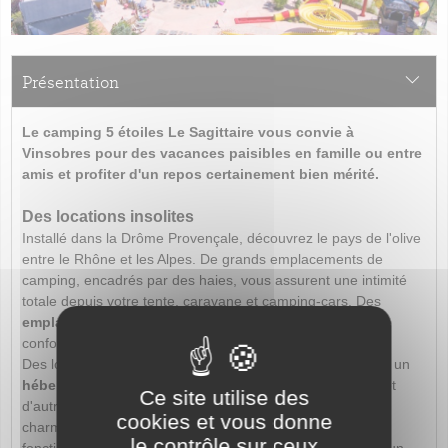
Présentation
Le camping 5 étoiles Le Sagittaire vous convie à
Vinsobres pour des vacances paisibles en famille ou entre
amis et profiter d'un repos certainement bien mérité.
Des locations insolites
Installé dans la Drôme Provençale, découvrez le pays de l'olive
entre le Rhône et les Alpes. De grands emplacements de
camping, encadrés par des haies, vous assurent une intimité
totale depuis votre tente, caravane et camping-cars. Des
emplacements premiums
vous proposent encore plus de
confort.
Des locations sont également disponibles. Retrouvez ainsi un
hébergement atypique
comme le Bateau de Politicator, et
Ce site utilise des
d'autres surprises telles que la tente tipi et la roulotte. De
cookies et vous donne
charmants chalets traditionnels et des mobile-homes
le contrôle sur ceux
fonctionnels sont disponibles, sans oublier les gîtes dont l'un