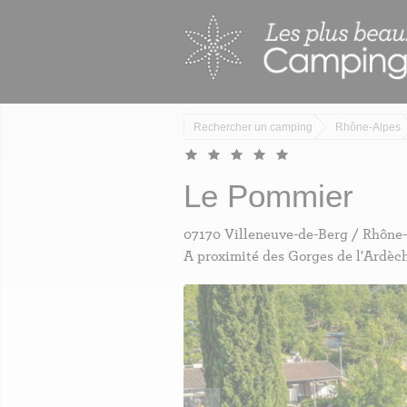
Skip
Panneau de gestion des cookies
to
main
content
Rechercher un camping
Rhône-Alpes
Le Pommier
07170 Villeneuve-de-Berg / Rhône
A proximité des Gorges de l'Ardèc