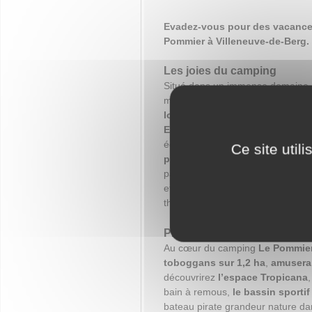
Evadez-vous pour des vacances
Pommier à Villeneuve-de-Berg.
Les joies du camping
Situé dans un immense domaine à
montagnes, le camping
Le Pomm
locations haut de gamme et m
Exception
avec spa privatif, ou 
égal pour votre séjour en Ardèche
Ce site util
pizzeria
, vous pourrez déguster 
panorama unique sur la vallée du
et profitez de
deux scènes
qui p
thème et spectacles tout l'été.
Profiter du parc aquatique
Au cœur du camping
Le Pommier
toboggans sur 1,2 ha
,
amusera 
découvrirez
l’espace Tropicana
bain à remous,
le bassin sporti
bateau pirate grandeur nature dan