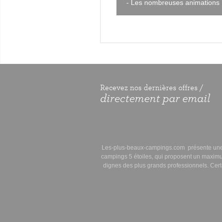
- Les nombreuses animations
Recevez nos dernières offres /
directement par email
Les-plus-beaux-campings.com
présente une 
campings 5 étoiles
, qui proposent un
maximu
dignes des plus grands professionnels. Cer