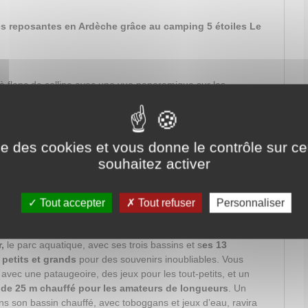
 reposantes en Ardèche grâce au camping 5 étoiles Le
 flanc de colline avec une vue panoramique sur les
ier
est l'un des plus beaux campings de France. Avec
ses
odernes
, dont les mobil-homes de la
gamme Ciela
encore ses emplacements, vous bénéficiez d'un confort sans
. Dans les différents restaurants du camping, dont
une
ise des cookies et vous donne le contrôle sur 
des plats succulents et profiter en même temps d’un
souhaitez activer
 Coiron. Prolongez la soirée dans un des bars du camping
roposent chacune de nombreuses animations, soirées à
Tout accepter
Tout refuser
Personnaliser
,
le parc aquatique, avec ses trois bassins et s
es 13
petits et grands
pour des souvenirs inoubliables. Vous
, avec une pataugeoire, des jeux pour les tout-petits, et un
f de 25 m chauffé pour les amateurs de longueurs
. Un
s son bassin chauffé, avec toboggans et jeux d’eau, ravira