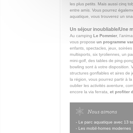
les plus petits. Mais aussi cinq t
entre amis. Vous pourrez égalemen
aquatique, vous trouverez un sna
Un séjour inoubliable/Une mu
Au camping
Le Pommier
, l’anim
vous propose
un programme vari
enfants, spectacles, jeux, soirée
multisports, six tyroliennes, un p
mini-golf, des tables de ping-pon
bowling sont à votre disposition.
structures gonflables et aires de 
la région, vous pourrez partir à l
oublier les activités aventure, c
encore la via ferrata,
et profiter 
Nous aimons
- Le parc aquatique avec 13 
- Les mobil-homes modernes