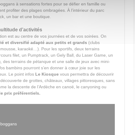
oboggans à sensations fortes pour se défier en famille ou
t profiter des plages ombragées. À l’intérieur du parc
ck, un bar et une boutique.
ltitude d’activités
ation est au centre de vos journées et de vos soirées. On
é et diversifié adapté aux petits et grands
(clubs
s mousse, karaoké…). Pour les sportifs, deux terrains
arcours filet, un Pumptrack, un Gely Ball, du Laser Game, un
g, des terrains de pétanque et une salle de jeux avec mini-
 Vos bambins pourront s’en donner à cœur joie sur les
jeux. Le point infos
Le Kiosque
vous permettra de découvrir
a découverte de grottes, châteaux, villages pittoresques, sans
omme la descente de l’Ardèche en canoë, le canyoning ou
de prix préférentiels.
toboggans