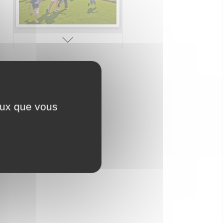
Campings de charme
ceux que vous
Accès plage (mer, lac,
rivière)
Bien-être