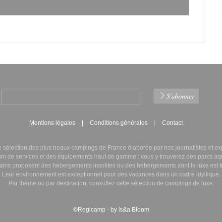
Mentions légales
Conditions générales
Contact
sélection des plus beaux campings de France élaborée par nos journalistes et ex
m de services
et des équipements haut de gamme : vous y trouverez des
parcs aq
tains proposent des
hébergements insolites
ou des
hébergements dont le luxe
est t
Leur
environnement est exceptionnel
pour des vacances dans un cadre idyllique.
Par thème ou par destination, consultez cette sélection de campings de luxe.
©Regicamp - by Is&a Bloom