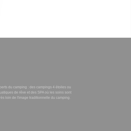
perts du camping : des campings 4 étoiles ou
uatiques de rêve
et des
SPA
où les soins sont
rès loin de l'image traditionnelle du camping.