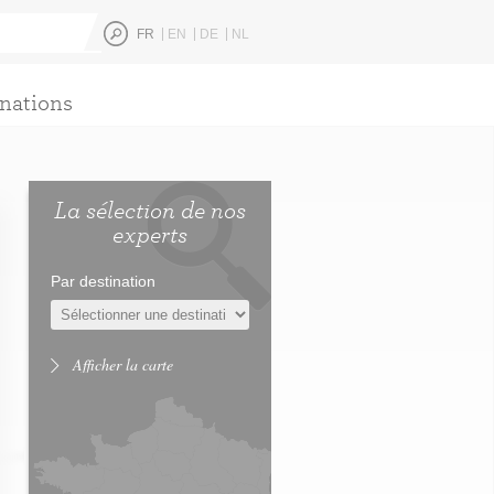
FR
EN
DE
NL
nations
La sélection de nos
experts
Par destination
Afficher la carte