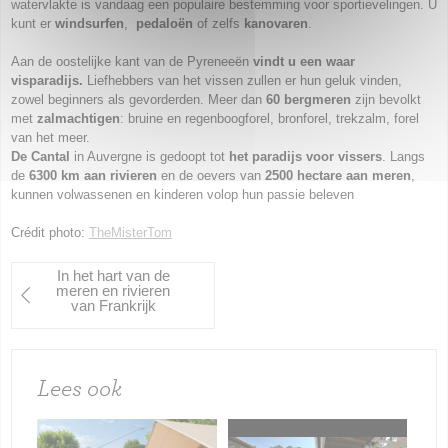
watervlakte is vandaag een populaire bestemming voor sportievelingen. U
kunt er
windsurfen
,
pedaloën
of zelfs
kanovaren
.
Aan de oostelijke kant van de Pyreneeën
vindt u een waar
visparadijs.
Liefhebbers van het vissen zullen er hun geluk vinden,
zowel beginners als gevorderden. Meer dan
60 bergmeren
zijn bevolkt
met
zalmachtigen
: bruine en regenboogforel, bronforel, trekzalm, forel
van het meer.
De Cantal
in Auvergne is gedoopt tot
het paradijs voor vissers
. Langs
de
6300 km aan rivieren
en de oevers van
2500 hectare aan meren
,
kunnen volwassenen en kinderen volop hun passie beleven
Crédit photo:
TheMisterTom
In het hart van de
meren en rivieren
van Frankrijk
Lees ook