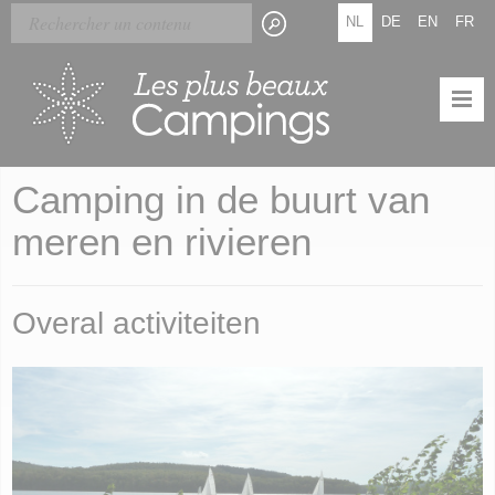
Skip
Cookies beheer paneel
NL
DE
EN
FR
to
main
content
Camping in de buurt van
meren en rivieren
Overal activiteiten