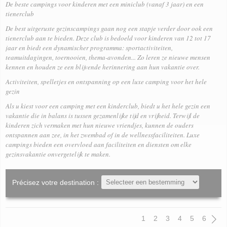
De beste campings voor kinderen met een miniclub (vanaf 3 jaar) en een
tienerclub
De best uitgeruste gezinscampings gaan nog een stapje verder door ook een
tienerclub aan te bieden. Deze club is bedoeld voor kinderen van 12 tot 17
jaar en biedt een dynamischer programma: sportactiviteiten,
teamuitdagingen, toernooien, thema-avonden... Zo leren ze nieuwe mensen
kennen en houden ze een blijvende herinnering aan hun vakantie over.
Activiteiten, spelletjes en ontspanning op een luxe camping voor het hele
gezin
Als u kiest voor een
camping met een kinderclub
, biedt u het hele gezin een
vakantie die in balans is tussen gezamenlijke tijd en vrijheid. Terwijl de
kinderen zich vermaken met hun nieuwe vriendjes, kunnen de ouders
ontspannen aan zee, in het zwembad of in de wellnessfaciliteiten. Luxe
campings bieden een overvloed aan faciliteiten en diensten om elke
gezinsvakantie onvergetelijk te maken.
Précisez votre destination :
Pagination
1
2
3
4
5
6