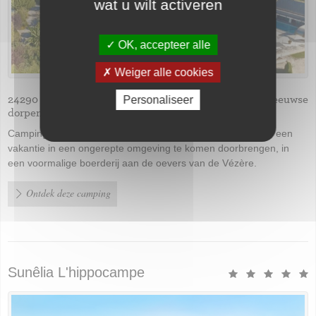
wat u wilt activeren
OK, accepteer alle
Weiger alle cookies
24290 St-Léon-sur-Vézère / In het hart van de middeleeuwse
Personaliseer
dorpen
Camping Le Paradis de St-Léon-sur-Vézère nodigt u uit om een
vakantie in een ongerepte omgeving te komen doorbrengen, in
een voormalige boerderij aan de oevers van de Vézère.
Ontdek deze camping
Sunêlia L'hippocampe