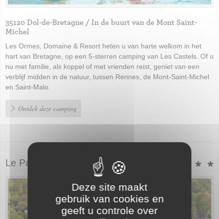
35120 Dol-de-Bretagne / In de buurt van de Mont Saint-
Michel
Les Ormes, Domaine & Resort heten u van harte welkom in het
hart van Bretagne, op een 5-sterren camping van Les Castels. Of u
nu met familie, als koppel of met vrienden reist, geniet van een
verblijf midden in de natuur, tussen Rennes, de Mont-Saint-Michel
en Saint-Malo.
Ontdek deze camping
Le Paradis
Deze site maakt
gebruik van cookies en
geeft u controle over