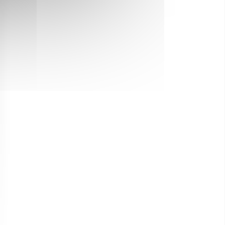
strand
Luxe of ongebruikelijke
accommodatie