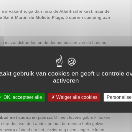
s uw vakantie, ga dan naar de Atlantische kust, naar de
 Saint-Martin-de-Moliets-Plage, 5 sterren camping aan
sen de zandstranden en de dennenbossen van de Landes,
nige of beschutte standplaatsen in het hart van de natuur
mper kunnen neerzetten.
aties heeft een ruime keuze uit comfortabele chalets voor
le bungalowtenten. Alle accommodaties zijn volledig
akt gebruik van cookies en geeft u controle ov
 bijgeleverd.
activeren
Frankrijk heeft vele faciliteiten ter plaatse:
OK, accepteer alle
Weiger alle cookies
Personalise
tieken. In de restaurants kunt u heerlijke gerechten eten, of
 een brede keus aan vis.
de Landes streek geweest bent, kunt u heerlijk genieten van
bad met sauna en jacuzzi
. U heeft tevens gebruik maken
 stranden van de Landes en hun beroemde holle golven
steenworp afstand om het plezier nog even langer te laten