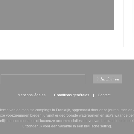
Mentions légales
Conditions générales
Contact
lectie van de mooiste campings in Frankrijk, opgemaakt door onze journalisten e
uxe voorzieningen
bieden: u vindt er
gedroomde waterparken
en
spa's
waar de beh
elijke accommodaties
of
luxueuze accommodaties
die ver van het traditionele be
uitzonderlijk
voor een vakantie in een idyllische setting.