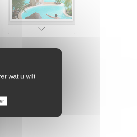
Charmecampings
er wat u wilt
Kinderclub
er
Directe toegang tot het