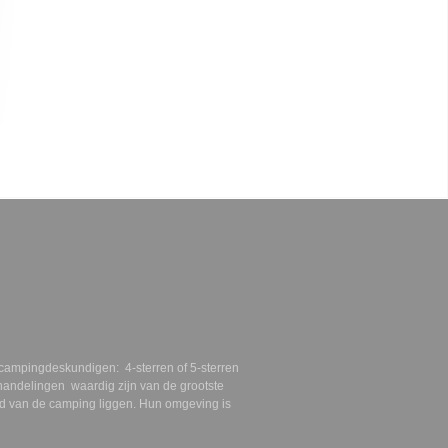
n campingdeskundigen: 4-sterren of
5-sterren
andelingen waardig zijn van de grootste
eld van de camping liggen. Hun
omgeving is