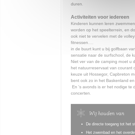
duren.
Activiteiten voor iedereen
Kinderen kunnen leren zwemmen, 
worden op het speelterrein, en d
ook niet te vervelen met de voll
fitnessen….
in de buurt kunt u bij golfbaan va
sensatie naar de surfschool, de 
Niet ver van de camping moet u 
het natuurreservaat van courant d
keuze uit Hossegor, Capbreton met
bent ook zo in het Baskenland en
En 's avonds is er het nodige te
concerten.
Wij houden van
De directe toegang tot het 
Het zwembad en het overd