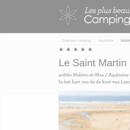
Skip
Cookies beheer paneel
to
main
content
Zoek een camping
Aquitaine
Molie
Le Saint Martin
40660 Moliets-et-Maa / Aquitaine
In het hart van de de kust van Lan