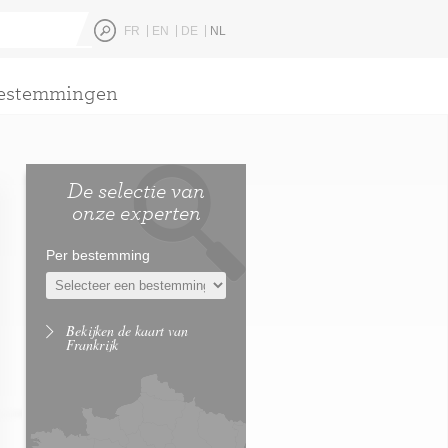
FR
EN
DE
NL
estemmingen
De selectie van
onze experten
Per bestemming
Bekijken de kaart van
Frankrijk