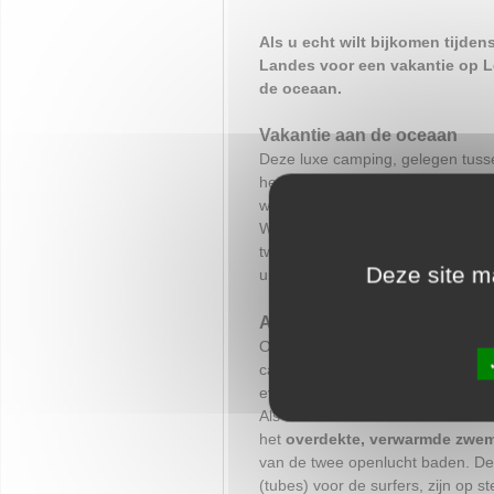
Als u echt wilt bijkomen tijden
Landes voor een vakantie op Le
de oceaan.
Vakantie aan de oceaan
Deze luxe camping, gelegen tus
heeft voor kampeerders ruime zon
waar ze hun tent, caravan of ca
Wat betreft de vakantie-accommod
twee à zes personen, en sfeervol
Deze site ma
uitgerust, en lakens worden gratis
Alle essentiële faciliteiten
Op één van de mooiste campings in 
campingwinkel, bakker, kiosk, boe
even naar de viswinkel gaan voor
Als u lekker over de markten van 
het
overdekte, verwarmde zwem
van de twee openlucht baden. De
(tubes) voor de surfers, zijn op 