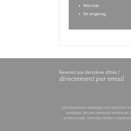
Mini-club
De omgeving
Recevez nos dernières offres /
directement par email
Les-plus-beaux-campings.com
toont een se
campings
, die
een maximale service en l
professionals. Sommige bieden
ongebruik