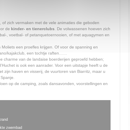
of zich vermaken met de vele animaties die geboden
oor de
kinder- en tienerclubs
. De volwassenen hoeven zich
eybal-, voetbal- of petanquetoernooien, of met aquagymen en
n Moliets een proefles krijgen. Of voor de spanning en
kano/kajakclub, een tochtje raften……
de charme van de landaise boerderijen geproefd hebben;
’Huchet is ook een aanrader. Voor een uitstapje heeft u de
 zijn haven en visserij, de vuurtoren van Biarritz, maar u
 Spanje.
 doen op de camping, zoals dansavonden, voorstellingen en
strand
ekte zwembad