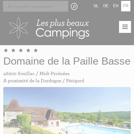
Skip
Panneau de gestion des cookies
NL
DE
EN
FR
to
main
content
Domaine de la Paille Basse
46200 Souillac / Midi-Pyrénées
A proximité de la Dordogne / Périgord