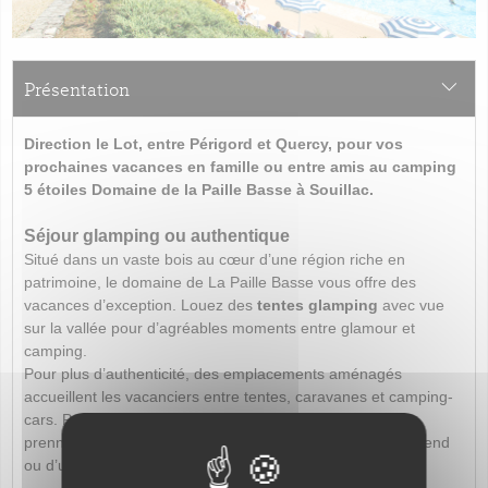
Présentation
Direction le Lot, entre Périgord et Quercy, pour vos
prochaines vacances en famille ou entre amis au camping
5 étoiles Domaine de la Paille Basse à Souillac.
Séjour glamping ou authentique
Situé dans un vaste bois au cœur d’une région riche en
patrimoine, le domaine de
La Paille Basse
vous offre des
vacances d’exception. Louez des
tentes glamping
avec vue
sur la vallée pour d’agréables moments entre glamour et
camping.
Pour plus d’authenticité, des emplacements aménagés
accueillent les vacanciers entre tentes, caravanes et camping-
cars. Pour plus de confort, des
mobile-homes de luxe
prennent le relais pour vous accueillir le temps d’un week-end
ou d’un séjour dans le Lot.