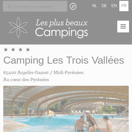
Skip
Panneau de gestion des cookies
NL
DE
EN
FR
to
main
content
Camping Les Trois Vallées
65400 Argelès-Gazost / Midi-Pyrénées
Au cœur des Pyrénées