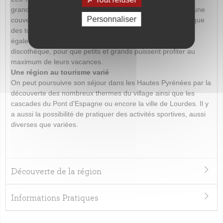
grande qualité composé de trois piscines chauffées (dont une
Personnaliser
couverte), de plusieurs systèmes de balnéothérapie ainsi que
des toboggans de trente mètres. Le camping dispose
également d’un boulodrome, d’un restaurant et d’une
discothèque, pour que petits et grands puissent profiter au
maximum de leurs vacances.
Une région au tourisme varié
On peut poursuivre son séjour dans les Hautes Pyrénées par la
découverte des nombreux thermes du village ainsi que les
cascades du Pont d'Espagne ou encore la ville de Lourdes. Il y
a aussi la possibilité de pratiquer des activités sportives, aussi
diverses que variées.
Découverte de la région
Informations Pratiques