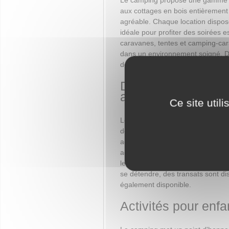
aux cottages en bois entièrement 
agréable. Chaque location dispose
idéale pour profiter des soirées
caravanes, tentes et camping-car
dans un environnement soigné. De
désormais disponibles, parfaits p
Détente dans les c
aquatique
Ce site util
Le centre aquatique du camping e
de détente. En 2025, un lagon de
aquatique, offrant un cadre idylli
aquatique tubulaire, la zone bal
les plus jeunes assurent des mome
se détendre, des transats sont di
également disponible.
Activités pour enfa