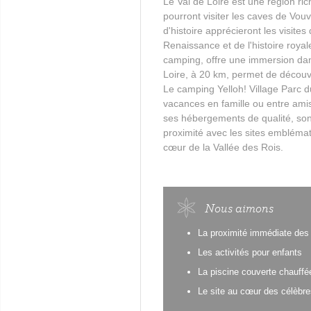
Le Val de Loire est une région ri
pourront visiter les caves de Vouv
d'histoire apprécieront les visites
Renaissance et de l'histoire royal
camping, offre une immersion dan
Loire, à 20 km, permet de découvr
Le camping Yelloh! Village Parc d
vacances en famille ou entre amis, 
ses hébergements de qualité, son
proximité avec les sites emblémati
cœur de la Vallée des Rois.
Nous aimons
La proximité immédiate des 
Les activités pour enfants
La piscine couverte chauffé
Le site au cœur des célèbre