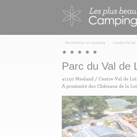
Skip
Panneau de gestion des cookies
to
main
content
Rechercher un camping
Centre-Val de 
Parc du Val de 
41150 Mesland / Centre-Val de Loi
A proximité des Châteaux de la Loi