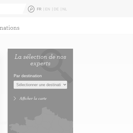
FR
EN
DE
NL
nations
La sélection de nos
experts
Par destination
Afficher la carte