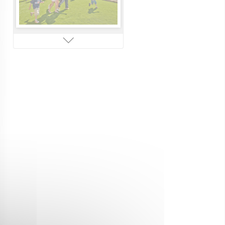
Campings de charme
Accès plage (mer, lac,
rivière)
Bien-être