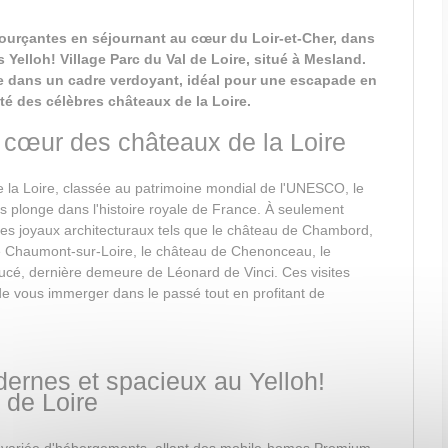
ourçantes en séjournant au cœur du Loir-et-Cher, dans
 Yelloh! Village Parc du Val de Loire, situé à Mesland.
le dans un cadre verdoyant, idéal pour une escapade en
ité des célèbres châteaux de la Loire.
u cœur des châteaux de la Loire
e la Loire, classée au patrimoine mondial de l'UNESCO, le
s plonge dans l'histoire royale de France. À seulement
es joyaux architecturaux tels que le château de Chambord,
de Chaumont-sur-Loire, le château de Chenonceau, le
ucé, dernière demeure de Léonard de Vinci. Ces visites
de vous immerger dans le passé tout en profitant de
rnes et spacieux au Yelloh!
 de Loire
ariée d'hébergements, allant des mobile-homes Premium