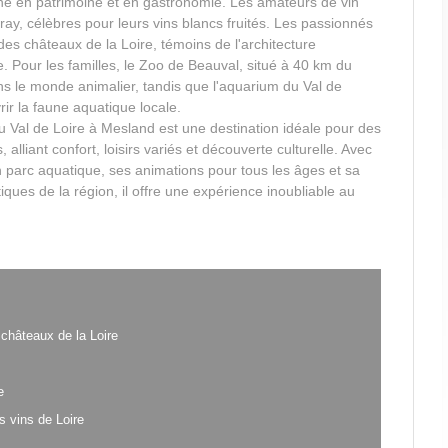
che en patrimoine et en gastronomie. Les amateurs de vin
ray, célèbres pour leurs vins blancs fruités. Les passionnés
 des châteaux de la Loire, témoins de l'architecture
e. Pour les familles, le Zoo de Beauval, situé à 40 km du
s le monde animalier, tandis que l'aquarium du Val de
ir la faune aquatique locale.
u Val de Loire à Mesland est une destination idéale pour des
alliant confort, loisirs variés et découverte culturelle. Avec
 parc aquatique, ses animations pour tous les âges et sa
ques de la région, il offre une expérience inoubliable au
châteaux de la Loire
e
s vins de Loire