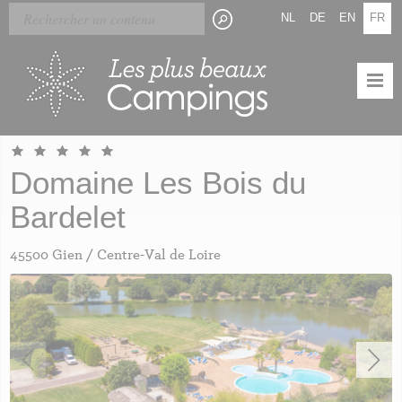
Skip
Panneau de gestion des cookies
NL
DE
EN
FR
to
main
content
Domaine Les Bois du
Bardelet
45500 Gien / Centre-Val de Loire