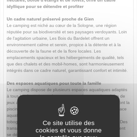
hectares, bordé d'étangs et de forêts, offre un cadre
idyllique pour se détendre et profiter
Un cadre naturel préservé proche de Gien
Le camping est niché au cœur de la Sologne, une région
réputée pour sa biodiversité et ses paysages verdoyants. Loin
de l'agitation urbaine, Les Bois du Bardelet offrent un
environnement calme et serein, propice à la détente et à la
découverte de la faune et de la flore locales. Les
emplacements spacieux et les hébergements de qualité, tels
que des chalets et des mobil-homes, sont harmonieusement
intégrés dans ce cadre naturel, garantissant confort et intimité.​
Des espaces aquatiques pour toute la famille
Le camping dispose de plusieurs espaces aquatiques adaptés
à tous les âges. Les enfants pourront s'amuser dans l'aire de
jeux aquatique intérieure, tandis que les adultes apprécieront la
piscine intérieure chauffée, accessible toute l'année. L'espace
aquatique extérieur, avec ses piscines spacieuses et ses
Ce site utilise des
toboggans, est idéal pour se rafraîchir et profiter du soleil. Des
transats sont également disponibles pour ceux qui souhaitent
cookies et vous donne
se détendre en admirant la vue sur la nature environnante.​