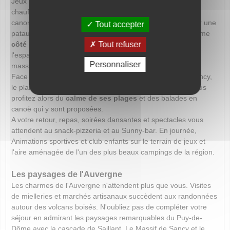
Jeux et détentes y seront rois avec la piscine couverte et
chauffée, les quatre toboggans, les cascades, geysers et
canons à eau. L'ensemble de l'aqua parc est complété par une
Tout accepter
pataugeoire, une rivière à courant et un lagon. Plus de calme
Tout refuser
côté bien-être
, avec la balnéo et le Spa. A cela s'ajoute
l'espace beauté avec onglerie, coiffeuse, esthéticienne et
Personnaliser
masseuse, de l'un des plus beaux campings de la région.
Face au majestueux château de Murol et au Massif de Sancy,
le plan d'eau du camping
La Ribeyre
vous est réservé. Vous
profitez alors du
calme de ses plages
et des balades en
canoë qui y sont proposées.
A votre retour, repas, soirées dansantes et spectacles vous
attendent au snack-pizzeria et au Sunny-bar. En journée,
Animations sportives et club enfants sur le terrain de jeux et
l'aire aménagée de l'un des plus beaux campings de la région.
Les paysages de l'Auvergne
Les charmes de l'Auvergne n'attendent plus que vous. Visites
de mielleries et marchés artisanaux succèdent aux randonnées
autour des volcans boisés. N'oubliez pas de compléter votre
séjour en admirant les paysages remarquables du Puy-de-
Dôme avec la cascade de Saillant. Le Massif de Sancy et le