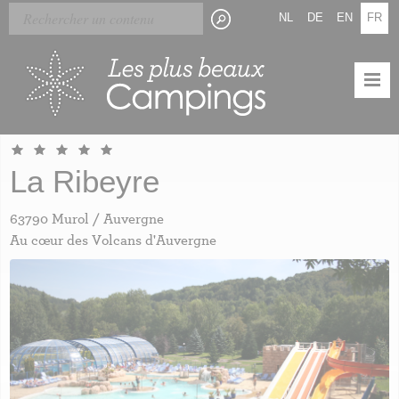
Skip
Panneau de gestion des cookies
NL
DE
EN
FR
to
main
content
La Ribeyre
63790 Murol / Auvergne
Au cœur des Volcans d'Auvergne