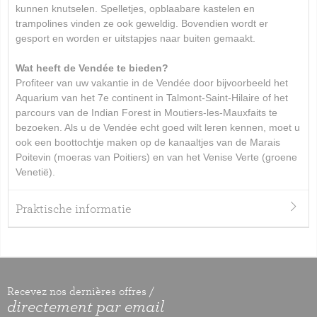
kunnen knutselen. Spelletjes, opblaabare kastelen en
trampolines vinden ze ook geweldig. Bovendien wordt er
gesport en worden er uitstapjes naar buiten gemaakt.
Wat heeft de Vendée te bieden?
Profiteer van uw vakantie in de Vendée door bijvoorbeeld het
Aquarium van het 7
e
continent in Talmont-Saint-Hilaire of het
parcours van de Indian Forest in Moutiers-les-Mauxfaits te
bezoeken. Als u de Vendée echt goed wilt leren kennen, moet u
ook een boottochtje maken op de kanaaltjes van de Marais
Poitevin (moeras van Poitiers) en van het Venise Verte (groene
Venetië).
Praktische informatie
Recevez nos dernières offres /
directement par email