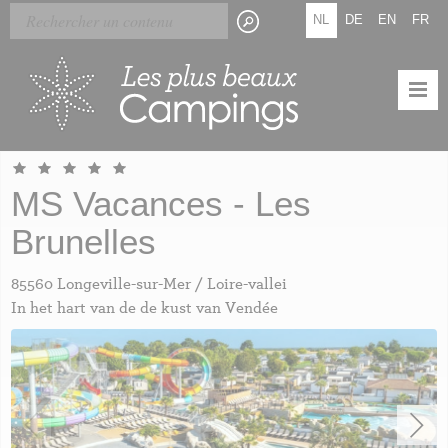
Skip
Cookies beheer paneel
NL
DE
EN
FR
to
main
content
MS Vacances - Les
Brunelles
85560 Longeville-sur-Mer / Loire-vallei
In het hart van de de kust van Vendée