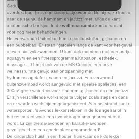
Gedurende het gehele seizoen kunt u zwemmen in een
overdekt bad. Er is een kinderbadje voor de kleintjes, zo kunt u
naar de sauna, de hammam en jacuzzi met langs de kant
anatomische bankjes. In de
wellnessruimte
kunt u terecht
voor nog meer behandelingen.
Het verwarmde buitenbad heeft speeltoestellen, glijbanen en
een bubbelbad. Er staan ligstoelen langs de kant voor het geval
u even niet wilt zwemmen. U kunt ook meedoen met een uurtje
aquagym en een fitnessprogramma.Kapsalon, esthetiek,
massage ... Geniet ook van de MS Cocoon, een privé
wellnessruimte gewijd aan ontspanning met
hydromassagetafels, sauna en jacuzzi. Een verwarmd
buitenzwembad wordt aangevuld met speelse spelletjes, een
300m² grote watertuin voor kinderen, glijbanen en een jacuzzi.
Er zijn verschillende workshops te volgen zoals steps en dans
en er worden wedstrijden georganiseerd. Aan het strand kunt u
watersporten. ‘s Avonds lekker relaxen in de
loungebar
of in
het restaurant waar een avondprogramma gepresenteerd
wordt. Er zijn thema-avonden en karaoke-avonden,
gezelligheid en een goede sfeer gegarandeerd!
De kinderclub huist in een houten huis waar de kids lekker