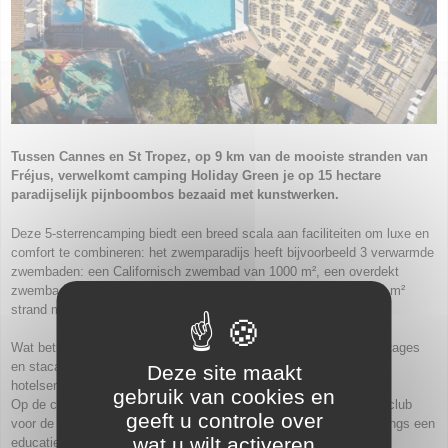
Tussen Cannes en St Tropez, op 9 km van de mooiste stranden van
Fréjus, verwelkomt camping Holiday Green je op 15 hectare
paradijselijk pijnboombos bezaaid met kunstwerken.
Deze 5-sterrencamping biedt een breed scala aan faciliteiten om luxe en
comfort te combineren: het zwemparadijs heeft bijvoorbeeld 3 verwarmde
zwembaden: een Californisch zwembad van 1000 m², een overdekt
zwembad, glijbanen, jacuzzi's, een aqua-ludic peuterbad en 2000 m²
strand met een loungebar en een privéstrand...
Wat betreft huuraccommodatie kun je kiezen uit luxe chalets, cottages
en stacaravans met airconditioning, televisie, gratis WiFi en
Deze site maakt
hotelservices.
gebruik van cookies en
Op de camping, in het restaurant, de spa, de aquagym of de miniclub
geeft u controle over
voor de kinderen, ontdek je een ware verzameling kunstwerken langs een
wat u wilt activeren
educatieve kunstroute.