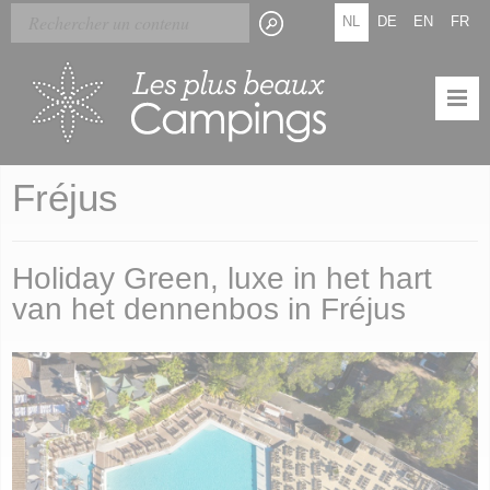
Skip
Cookies beheer paneel
NL
DE
EN
FR
to
main
content
Fréjus
Holiday Green, luxe in het hart
van het dennenbos in Fréjus