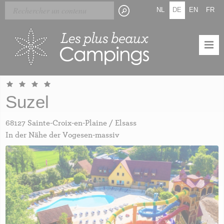
Skip
Cookie-Einstellungen
NL
DE
EN
FR
to
main
content
Suzel
68127 Sainte-Croix-en-Plaine / Elsass
In der Nähe der Vogesen-massiv