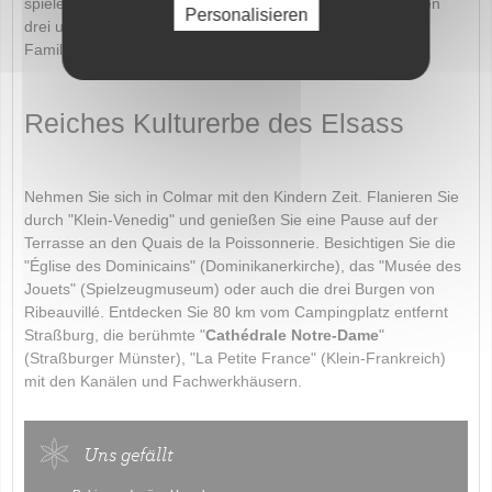
spielerische und gesellige Animationen. Jede Woche stehen
Personalisieren
drei unvergessliche Veranstaltungsabende für die ganze
Familie auf dem Programm.
Reiches Kulturerbe des Elsass
Nehmen Sie sich in Colmar mit den Kindern Zeit. Flanieren Sie
durch "Klein-Venedig" und genießen Sie eine Pause auf der
Terrasse an den Quais de la Poissonnerie. Besichtigen Sie die
"Église des Dominicains" (Dominikanerkirche), das "Musée des
Jouets" (Spielzeugmuseum) oder auch die drei Burgen von
Ribeauvillé. Entdecken Sie 80 km vom Campingplatz entfernt
Straßburg, die berühmte "
Cathédrale Notre-Dame
"
(Straßburger Münster), "La Petite France" (Klein-Frankreich)
mit den Kanälen und Fachwerkhäusern.
Uns gefällt