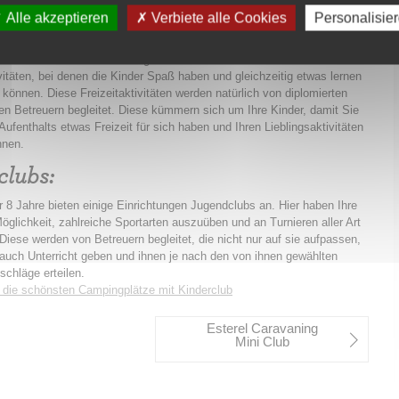
Alle akzeptieren
Verbiete alle Cookies
Personalisie
lubs:
nd für Kinder unter 8 Jahren gedacht. Sie bieten handwerkliche und
ivitäten, bei denen die Kinder Spaß haben und gleichzeitig etwas lernen
können. Diese Freizeitaktivitäten werden natürlich von diplomierten
rten Betreuern begleitet. Diese kümmern sich um Ihre Kinder, damit Sie
Aufenthalts etwas Freizeit für sich haben und Ihren Lieblingsaktivitäten
nnen.
lubs:
r 8 Jahre bieten einige Einrichtungen Jugendclubs an. Hier haben Ihre
öglichkeit, zahlreiche Sportarten auszuüben und an Turnieren aller Art
Diese werden von Betreuern begleitet, die nicht nur auf sie aufpassen,
auch Unterricht geben und ihnen je nach den von ihnen gewählten
schläge erteilen.
 die schönsten Campingplätze mit Kinderclub
Esterel Caravaning
Mini Club