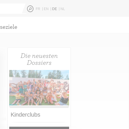
FR
EN
DE
NL
seziele
Die neuesten
Dossiers
Kinderclubs