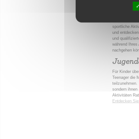
Kinderc
Kinderclubs si
sportliche Akt
und entdecken 
und qualifizie
während Ihres 
nachgehen kö
Jugendc
Für Kinder übe
Teenager die M
teilzunehmen. 
sondern ihnen 
Aktivitäten Rat
Entdecken Sie