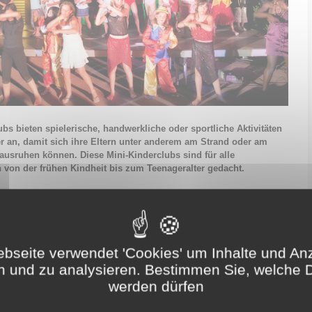
ubs bieten spielerische, handwerkliche oder sportliche Aktivitäten
er an, damit sich ihre Eltern unter anderem am Strand oder am
ausruhen können. Diese Mini-Kinderclubs sind für alle
 von der frühen Kindheit bis zum Teenageralter gedacht.
s für Kinder
lassen sich in drei Kategorien einteilen: Baby-Clubs (für
 Jahren), Kinder-Clubs (für Kinder von 3 bis 8 Jahren) und Teenager-
er über 8 Jahren).
bs:
bseite verwendet 'Cookies' um Inhalte und An
n und zu analysieren. Bestimmen Sie, welche 
plätze verfügen über Kinderkrippen, die als „Babyclubs” bezeichnet
Kindertagesstätten für Kleinkinder unter 3 Jahren bieten Spiele zur
werden dürfen
Entwicklung an und ermöglichen es den Eltern, sich während ihres
n paar ruhige Momente zu gönnen.