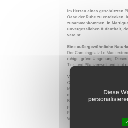
Im Herzen eines geschützten Pi
Oase der Ruhe zu entdecken, i
zusammenkommen. In Martigues
unvergesslichen Aufenthalt, 
vereint.
Eine außergewöhnliche Naturl
Der Campingplatz Le Mas erstreck
ruhige, grüne Umgebung. Dieses g
Tier- und Pflanzenwelt und liegt 
Vielfältige und komfortable Un
Ob Sie traditionelles Camping be
Mas hat für jeden das Passende. 
Diese We
modernen Mobilheimen bis hin zu
personalisiere
Bettwäscheverleih – für 2 bis 6 P
perfekt, um die milden provenza
Für traditionelle Camper gibt es
Wohnmobile. Diese sind sorgfälti