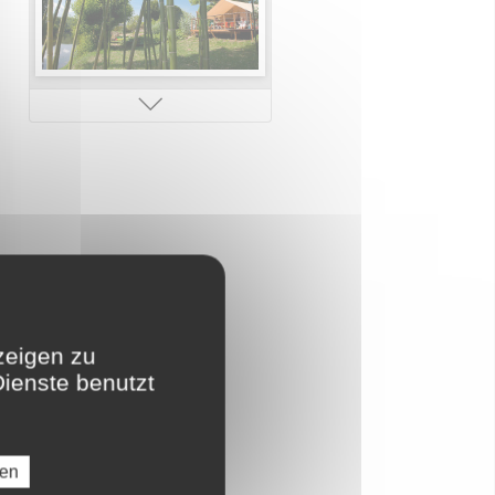
Kinderclub
Erlebnisbad
zeigen zu
Dienste benutzt
ren
Direkter Strandzugang