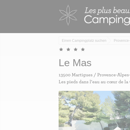
Skip
Cookie-Einstellungen
to
main
content
Einen Campingplatz suchen
Provence-
Le Mas
13500 Martigues / Provence-Alpes
Les pieds dans l’eau au cœur de la