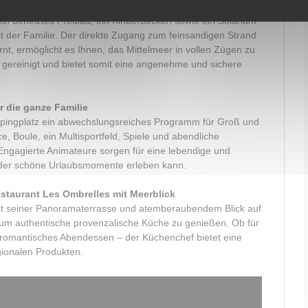
ekter Zugang zum Strand
in beheiztes Freibad, ein Kinderbecken sowie ein Solarium
it der Familie. Der direkte Zugang zum feinsandigen Strand
rnt, ermöglicht es Ihnen, das Mittelmeer in vollen Zügen zu
h gereinigt und bietet somit eine angenehme und sichere
r die ganze Familie
mpingplatz ein abwechslungsreiches Programm für Groß und
, Boule, ein Multisportfeld, Spiele und abendliche
 Engagierte Animateure sorgen für eine lebendige und
jeder schöne Urlaubsmomente erleben kann.
staurant Les Ombrelles mit Meerblick
t seiner Panoramaterrasse und atemberaubendem Blick auf
t, um authentische provenzalische Küche zu genießen. Ob für
n romantisches Abendessen – der Küchenchef bietet eine
gionalen Produkten.