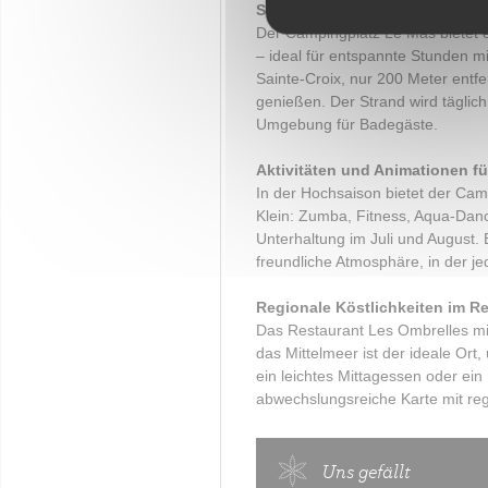
Schwimmbäder für alle und dir
Der Campingplatz Le Mas bietet e
– ideal für entspannte Stunden m
Sainte-Croix, nur 200 Meter entfe
genießen. Der Strand wird täglic
Umgebung für Badegäste.
Aktivitäten und Animationen fü
In der Hochsaison bietet der Ca
Klein: Zumba, Fitness, Aqua-Dance
Unterhaltung im Juli und August.
freundliche Atmosphäre, in der 
Regionale Köstlichkeiten im Re
Das Restaurant
Les Ombrelles
mi
das Mittelmeer ist der ideale Or
ein leichtes Mittagessen oder ei
abwechslungsreiche Karte mit re
Uns gefällt