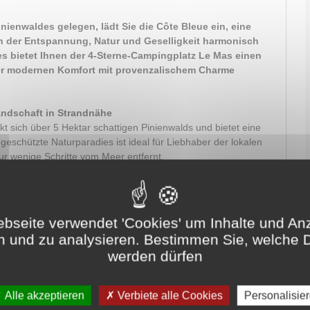
nienwaldes gelegen, lädt Sie die Côte Bleue ein, eine
n der Entspannung, Natur und Geselligkeit harmonisch
 bietet Ihnen der 4-Sterne-Campingplatz Le Mas einen
der modernen Komfort mit provenzalischem Charme
andschaft in Strandnähe
t sich über 5 Hektar schattigen Pinienwalds und bietet eine
eschützte Naturparadies ist ideal für Liebhaber der lokalen
nur wenige Schritte vom Meer entfernt.
terkünfte am Meer
vorzugen oder eine komfortablere Unterkunft suchen – Le
Es stehen zahlreiche Mietmöglichkeiten zur Verfügung, von
bseite verwendet 'Cookies' um Inhalte und An
 komplett ausgestatteten Chalets mit WLAN und
n und zu analysieren. Bestimmen Sie, welche 
ersonen. Jede Unterkunft verfügt über eine private Terrasse,
werden dürfen
lischen Abende zu genießen.
 großzügige Stellplätze für Zelte, Wohnwagen und
g angelegt, um Komfort und Privatsphäre zu garantieren.
Alle akzeptieren
Verbiete alle Cookies
Personalisie