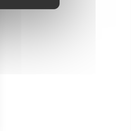
Luxuriöser oder
origineller Unterkunft