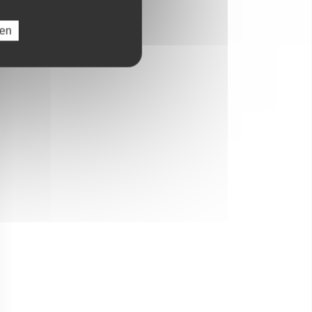
ren
Luxuriöser oder
origineller Unterkunft