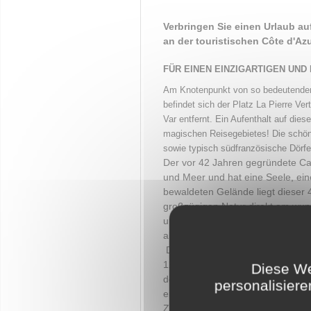
Verbringen Sie einen Urlaub au
an der touristischen Côte d'Azu
FÜR EINEN EINZIGARTIGEN UN
Am Knotenpunkt von so bedeutenden
befindet sich der Platz La Pierre V
Var entfernt. Ein Aufenthalt auf di
magischen Reisegebietes! Die schön
sowie typisch südfranzösische Dörf
Der vor 42 Jahren gegründete Ca
und Meer und hat eine Seele, ei
bewaldeten Gelände liegt dieser 
großzügigen Natur direkt am wun
und natürlich gewachsene Wälder 
absolutes Wohlfühlambiente.
Das besondere Extra: ein in der
1200 m2 weißer Sandstrand)! Er s
Diese We
des sogenannten Bereiches „LE 
personalisiere
einen Relaxbereich mit einer Sa
Zen-Bereich mit seiner relaxten