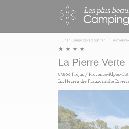
Skip
Cookie-Einstellungen
to
main
content
Einen Campingplatz suchen
Provence-
La Pierre Verte
83600 Fréjus / Provence-Alpes-Côt
Im Herzen die Französische Rivier