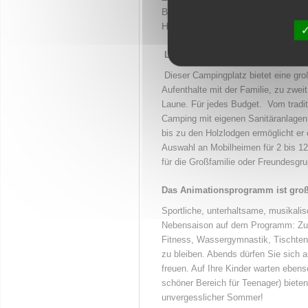
Baden im Meer bei Sonnenunterga
Häppchenplatten, Musikduo...).
LA PIERRE VERTE, FREIZEITV
Dieser Campingplatz bietet eine groß
Aufenthalte mit der Familie, zu zwei
Laune. Für jedes Budget. Vom tradi
Camping mit eigenen Sanitäranlagen.
bis zu den Holzlodgen ermöglicht er
Auswahl an Mobilheimen für 2 bis 1
für die Großfamilie oder Freundesgru
Das Animationsprogramm ist groß 
Sportliche, unterhaltsame, musikalis
Nebensaison auf dem Programm: Zumb
Fitness, Wassergymnastik, Tischten
zu bleiben. Abends dürfen Sie sich 
freuen. Auf Ihre Kinder warten ebens
schöner Bereich für Teenager) biete
unvergesslicher Sommer!