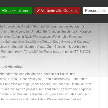
ng und Umtrunk bei Musik ein (Cocktails,
Alle akzeptieren
Verbiete alle Cookies
Personalisie
ERGNÜGEN FÜR ALLE!
e Auswahl an Unterkünften und ist damit ein ideales Ziel für
t oder unter Freunden. Unterkünfte für jeden Geschmack. Für jede
tionellen Camping (Zelt, Wohnwagen, Wohnmobil, Premium-
..) über originelle Unterkünfte (Hütten Coco Sweet und Kabanas)
 einen maßgeschneiderten Urlaub. Zum Beispiel mit der breiten
2 Personen (vom „Toi & Moi‟ für Paare bis zum neuen TRIBU XXL
ppen).
und vielseitig!
che oder festliche Aktivitäten stehen in der Haupt- und
a, Fußball, Beachvolleyball, Tennis (kostenlos)... aber auch
nis und Wasser-Yoga (in der Lagune), um auch im Urlaub in Form
auf unterhaltsame Spektakel mit Konzerten, Kabarett und Hypnose
o viele Animationen! 4 Kinderclubs (von 4 bis 17 Jahren und ein
n Aktivitäten an Land und auf dem Wasser an! Das wird ein