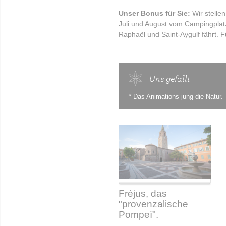
Unser Bonus für Sie:
Wir stelle
Juli und August vom Campingplatz
Raphaël und Saint-Aygulf fährt. F
Uns gefällt
*
Das Animations jung die Natur.
Fréjus, das
"provenzalische
Pompeï".