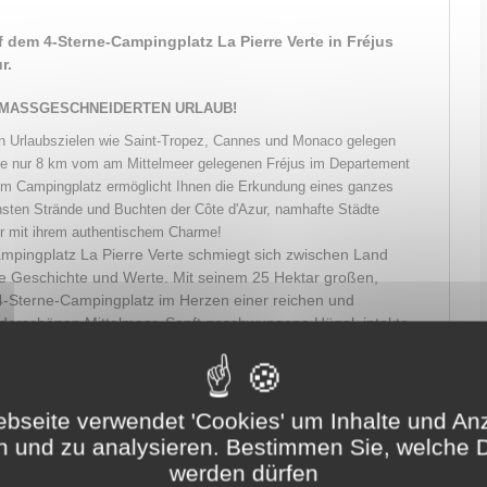
f dem 4-Sterne-Campingplatz La Pierre Verte in Fréjus
r.
D MASSGESCHNEIDERTEN URLAUB!
 Urlaubszielen wie Saint-Tropez, Cannes und Monaco gelegen
erte nur 8 km vom am Mittelmeer gelegenen Fréjus im Departement
esem Campingplatz ermöglicht Ihnen die Erkundung eines ganzes
sten Strände und Buchten der Côte d'Azur, namhafte Städte
er mit ihrem authentischem Charme!
mpingplatz La Pierre Verte schmiegt sich zwischen Land
ne Geschichte und Werte. Mit seinem 25 Hektar großen,
4-Sterne-Campingplatz im Herzen einer reichen und
derschönen Mittelmeer. Sanft geschwungene Hügel, intakte
und der so typisch mediterrane Duft sorgen für ein
 Region einzigartiger Lagunenstrand (1200 m2 Wasser und
teht allen Gästen zur Verfügung und befindet sich inmitten
bseite verwendet 'Cookies' um Inhalte und An
KRUSOE CHIC‟. Dieses wahre kleine Paradies verfügt über
n und zu analysieren. Bestimmen Sie, welche 
ftbar, einer VIP-Lounge und einem Massagebereich. Dieser
werden dürfen
 Atmosphäre lädt auch als Einstimmung auf den Abend zum