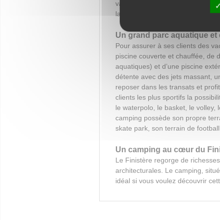
vacances en couple, en famille o
la maison», les 2 Fontaines dispo
Un grand parc aquatique et 
Pour assurer à ses clients des va
piscine couverte et chauffée, de
aquatiques) et d’une piscine ext
détente avec des jets massant, un 
reposer dans les transats et profit
clients les plus sportifs la possi
le waterpolo, le basket, le volley
camping possède son propre terrain
skate park, son terrain de footbal
Un camping au cœur du Fini
Le Finistère regorge de richesses,
architecturales. Le camping, situ
idéal si vous voulez découvrir cet