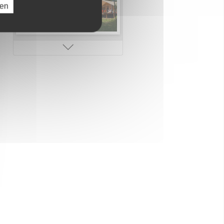
ren
Kinderclub
Erlebnisbad
Direkter Strandzugang