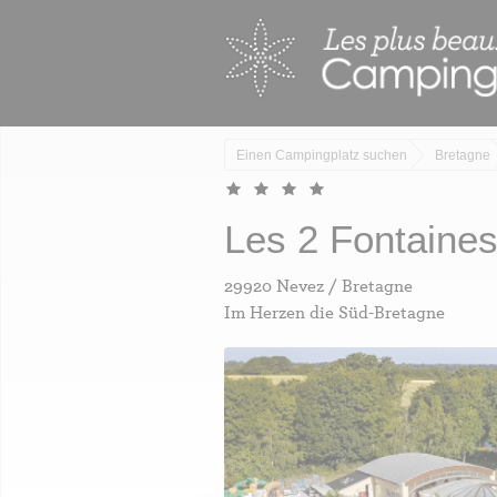
Skip
Cookie-Einstellungen
to
main
content
Einen Campingplatz suchen
Bretagne
Les 2 Fontaine
29920 Nevez / Bretagne
Im Herzen die Süd-Bretagne