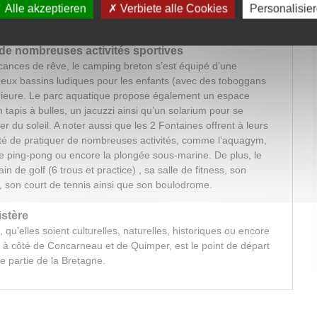
u entre amis, ou si vous avez envie d’un confort «comme à
Alle akzeptieren
Verbiete alle Cookies
Personalisie
se de l’hébergement qu’il vous faut !
de nombreuses activités sportives
cances de rêve, le camping breton s’est équipé d’une
 deux bassins ludiques pour les enfants (avec des toboggans
érieure. Le parc aquatique propose également un espace
tapis à bulles, un jacuzzi ainsi qu’un solarium pour se
er du soleil. A noter aussi que les 2 Fontaines offrent à leurs
bilité de pratiquer de nombreuses activités, comme l’aquagym,
, le ping-pong ou encore la plongée sous-marine. De plus, le
 de golf (6 trous et practice) , sa salle de fitness, son
l, son court de tennis ainsi que son boulodrome.
stère
 qu’elles soient culturelles, naturelles, historiques ou encore
é à côté de Concarneau et de Quimper, est le point de départ
te partie de la Bretagne.