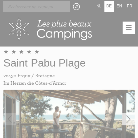
Skip
Cookie-Einstellungen
NL
DE
EN
FR
to
main
content
Saint Pabu Plage
22430 Erquy / Bretagne
Im Herzen die Côtes-d'Armor