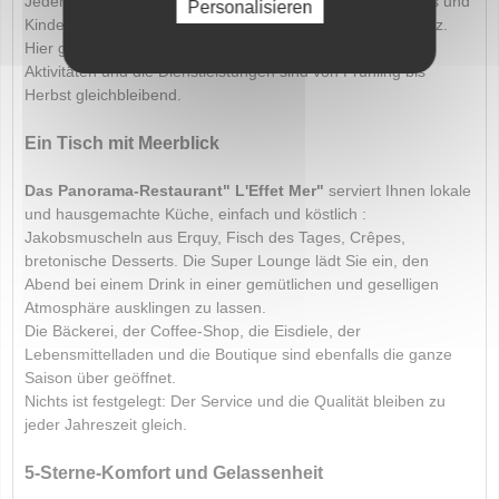
Jeden Abend beleben Live-Konzerte, professionelle Shows und
Personalisieren
Kinder- und Jugendclubs das Leben auf dem Campingplatz.
Hier gibt es keine „Nebensaison“: Die Atmosphäre, die
Aktivitäten und die Dienstleistungen sind von Frühling bis
Herbst gleichbleibend.
Ein Tisch mit Meerblick
Das Panorama-Restaurant" L'Effet Mer"
serviert Ihnen lokale
und hausgemachte Küche, einfach und köstlich :
Jakobsmuscheln aus Erquy, Fisch des Tages, Crêpes,
bretonische Desserts. Die Super Lounge lädt Sie ein, den
Abend bei einem Drink in einer gemütlichen und geselligen
Atmosphäre ausklingen zu lassen.
Die Bäckerei, der Coffee-Shop, die Eisdiele, der
Lebensmittelladen und die Boutique sind ebenfalls die ganze
Saison über geöffnet.
Nichts ist festgelegt: Der Service und die Qualität bleiben zu
jeder Jahreszeit gleich.
5-Sterne-Komfort und Gelassenheit