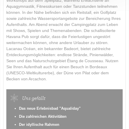
Workshops auf dem Spielplatz, während Erwachsene an
Aquagymnastik, Fitnesskursen oder Tanzstunden teilnehmen
können. In der Nähe befinden sich ein Reitstall, ein Golfplatz
sowie zahlreiche Wassersportangebote zur Bereicherung Ihres
Aufenthalts. Am Abend erwacht der Campingplatz zum Leben
mit Shows, Spielen und Themenabenden. Die schallisolierte
Havana Pub sorgt dafür, dass die Feierlustigen ungestört
weitermachen können, ohne andere Urlauber zu stören.
Lacanau Océan, ein bekannter Badeort, bietet zahlreiche
Entdeckungsmöglichkeiten: endlose Strände, Pinienwälder,
Seen und das Naturschutzgebiet Étang de Cousseau. Nutzen
Sie Ihren Aufenthalt auch für einen Besuch in Bordeaux
(UNESCO-Weltkulturerbe), der Düne von Pilat oder dem
Becken von Arcachon.
Uns gefällt
Das neue Erlebnisbad "Aqualiday"
Die zahlreichen Aktivitäten
Der idyllische Rahmen