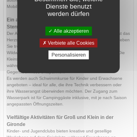
Dienste benutzt
Mobilheime für absolute Ruhe und Entspannung.
werden dürfen
Ein außergewöhnlicher Wasserpark auf einem 5-
Sterne-Campingplatz in Lacanau
Alle akzeptieren
Der Aqualiday-Wasserpark mit einer Fläche von 5000 m² ist das
Herzstück des Campingplatzes. Unter einer Glaskuppel erleben
Verbiete alle Cookies
Sie tropisches Badevergnügen mit Rutschen, einem
Wildwasserfluss, Sprudelbädern und einer Wellenlagune. Die
Personalisieren
Kleinsten können sich in den Planschbecken vergnügen,
während ältere Gäste in den Massagedüsen und dem
Gegenstromfluss entspannen.
Es werden auch Schwimmkurse für Kinder und Erwachsene
angeboten – ideal für alle, die ihre Technik verbessern oder
ihre Wasserangst überwinden möchten. Der Zugang zum
Wasserpark ist für Campinggäste inklusive, mit je nach Saison
angepassten Öffnungszeiten.
Vielfältige Aktivitäten für Groß und Klein in der
Gironde
Kinder- und Jugendclubs bieten kreative und gesellige