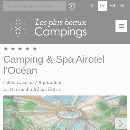
Skip
Cookie-Einstellungen
NL
DE
EN
FR
to
main
content
Camping & Spa Airotel
l'Océan
33680 Lacanau / Aquitanien
Im Herzen die Atlantikküste